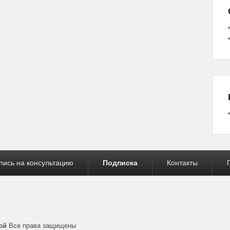
o
r
s
e
а
r
A
в
d
p
и
p
ть
пись на консультацию
Подписка
Контакты
ой
Все права защищены