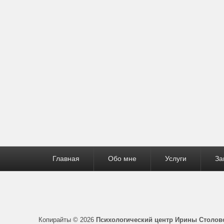
e
gr
er
e
e
di
b
a
dI
st
t
a
o
m
n
o
k
Нижнее
Главная
Обо мне
Услуги
За
меню
Копирайты © 2026
Психологический центр Ирины Столов