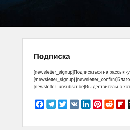
Подписка
[newsletter_signup]Подписаться на рассылку[
[/newsletter_signup] [newsletter_confirm]Благ
[newsletter_unsubscribe]Вы дествительно хот
F
T
T
V
Li
Pi
R
F
a
el
wi
K
n
nt
e
i
c
e
tt
k
er
d